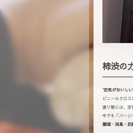
柿渋の
“空気がおいし
ビニールクロス
塗り壁には、空
中でも「パーシ
調湿・消臭・抗