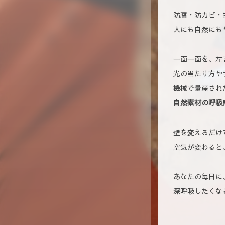
防腐・防カビ・
人にも自然にも
一面一面を、左
光の当たり方や
機械で量産され
自然素材の呼吸
壁を変えるだけ
空気が変わると
あなたの毎日に
深呼吸したくな