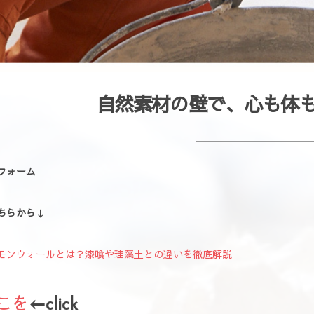
自然素材の壁で、心も体
フォーム
ちらから↓
モンウォールとは？漆喰や珪藻土との違いを徹底解説
こを
←click