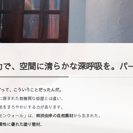
力で、空間に清らかな深呼吸を。パ
い”って、こういうことだったんだ。
に囲まれた無機質な部屋とは違い、
気をまろやかにする力があります。
モンウォール」は、
柿渋由来の自然素材
から生まれた、
菌性に優れた塗り壁材
。