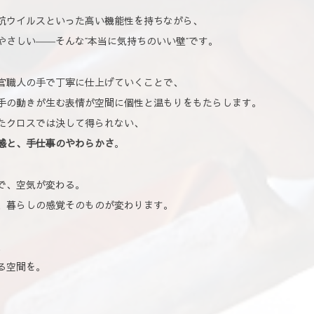
抗ウイルスといった高い機能性を持ちながら、
やさしい――そんな“本当に気持ちのいい壁”です。
官職人の手で丁寧に仕上げていくことで、
手の動きが生む表情が空間に個性と温もりをもたらします。
たクロスでは決して得られない、
感と、手仕事のやわらかさ
。
で、空気が変わる。
、暮らしの感覚そのものが変わります。
、
る空間を。